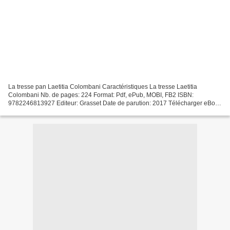
La tresse pan Laetitia Colombani Caractéristiques La tresse Laetitia
Colombani Nb. de pages: 224 Format: Pdf, ePub, MOBI, FB2 ISBN:
9782246813927 Editeur: Grasset Date de parution: 2017 Télécharger eBook
gratuit Téléchargez le livre en anglais pour mobile...