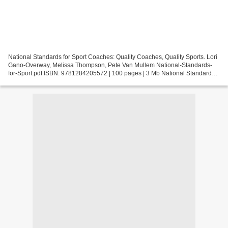
National Standards for Sport Coaches: Quality Coaches, Quality Sports. Lori
Gano-Overway, Melissa Thompson, Pete Van Mullem National-Standards-
for-Sport.pdf ISBN: 9781284205572 | 100 pages | 3 Mb National Standards
for Sport Coaches: Quality Coaches,...