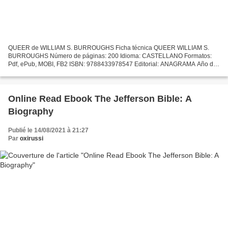
QUEER de WILLIAM S. BURROUGHS Ficha técnica QUEER WILLIAM S.
BURROUGHS Número de páginas: 200 Idioma: CASTELLANO Formatos:
Pdf, ePub, MOBI, FB2 ISBN: 9788433978547 Editorial: ANAGRAMA Año de
edición: 2013 Descargar eBook gratis Libros en línea para descargar...
Online Read Ebook The Jefferson Bible: A
Biography
Publié le 14/08/2021 à 21:27
Par
oxirussi